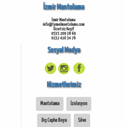
İzmir Mantolama
İzmir Mantolama
info@temelmantolama.com
Ücretsiz Keşif
0535 209 38 69
0232 420 34 76
Sosyal Medya
Hizmetlerimiz
Mantolama
İzolasyon
Dış Cephe Boya
Söve