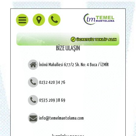
BİZE ULAŞIN
İnönü Mahallesi 677/2 Sk. No: 4 Buca / İZMİR
0232 420 34 76
0535 209 38 69
info@temelmantolama.com